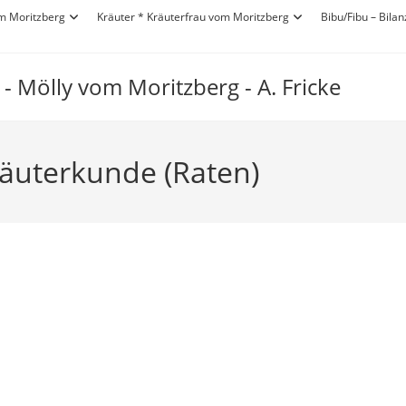
om Moritzberg
Kräuter * Kräuterfrau vom Moritzberg
Bibu/Fibu – Bilan
- Mölly vom Moritzberg - A. Fricke
äuterkunde (Raten)