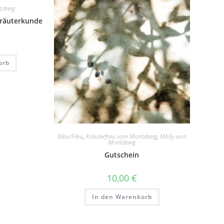
tzberg
Kräuterkunde
orb
Bibu/Fibu
,
Kräuterfrau vom Moritzberg
,
Mölly vom
Moritzberg
Gutschein
10,00
€
In den Warenkorb