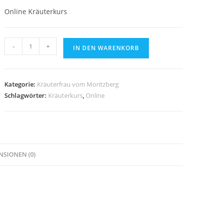
Online Kräuterkurs
Onlinekurs
-
+
IN DEN WARENKORB
Grundkurs
Kräuterkunde
(Raten)
Kategorie:
Kräuterfrau vom Moritzberg
Menge
Schlagwörter:
Kräuterkurs
,
Online
NSIONEN (0)