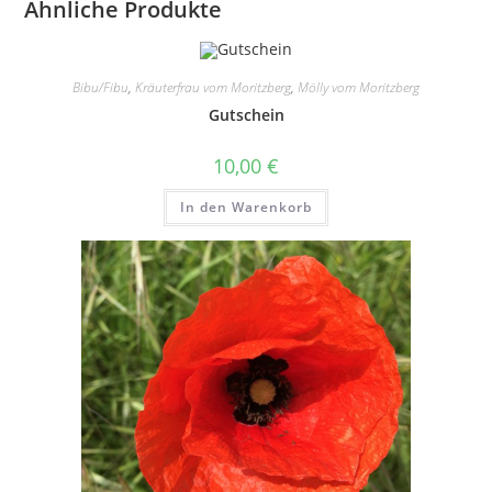
Ähnliche Produkte
Bibu/Fibu
,
Kräuterfrau vom Moritzberg
,
Mölly vom Moritzberg
Gutschein
10,00
€
In den Warenkorb