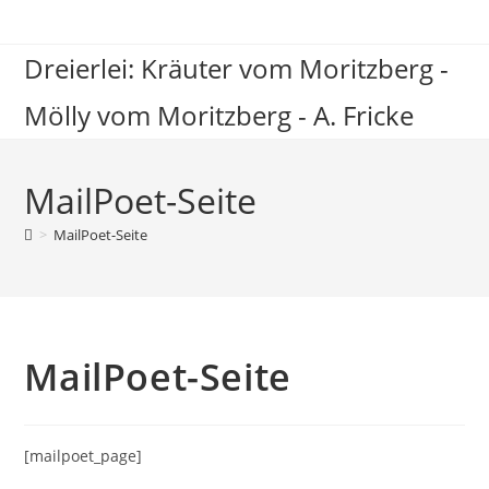
Zum
Inhalt
Dreierlei: Kräuter vom Moritzberg -
springen
Mölly vom Moritzberg - A. Fricke
MailPoet-Seite
>
MailPoet-Seite
MailPoet-Seite
[mailpoet_page]